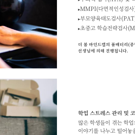
MMPI(다면적인성검사) 
▸
부모양육태도검사(PAT)
▸
초중고 학습전략검사(MLST
▸
더 봄 마인드랩의 풀배터리(종
선생님에 의해 진행됩니다.
학업 스트레스 관리 및 
많은 학생들이 겪는 학업
이야기를 나누고 털어놓을