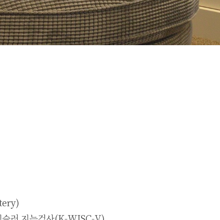
ery)
웩슬러 지능검사(K-WISC-V)